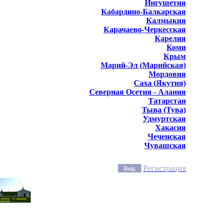
Ингушетия
Кабардино-Балкарская
Калмыкия
Карачаево-Черкесская
Карелия
Коми
Крым
Марий-Эл (Марийская)
Мордовия
Саха (Якутия)
Северная Осетия - Алания
Татарстан
Тыва (Тува)
Удмуртская
Хакасия
Чеченская
Чувашская
Регистрация