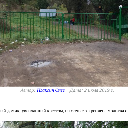
Автор:
Плаксин Олег
Дата: 2 июля 2019 г.
ный домик, увенчанный крестом, на стенке закреплена молитва 