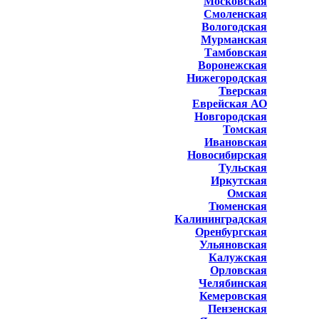
Московская
Смоленская
Вологодская
Мурманская
Тамбовская
Воронежская
Нижегородская
Тверская
Еврейская АО
Новгородская
Томская
Ивановская
Новосибирская
Тульская
Иркутская
Омская
Тюменская
Калининградская
Оренбургская
Ульяновская
Калужская
Орловская
Челябинская
Кемеровская
Пензенская