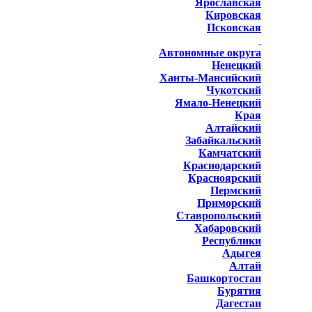
Ярославская
Кировская
Псковская
Автономные округа
Ненецкий
Ханты-Мансийский
Чукотский
Ямало-Ненецкий
Края
Алтайский
Забайкальский
Камчатский
Краснодарский
Красноярский
Пермский
Приморский
Ставропольский
Хабаровский
Республики
Адыгея
Алтай
Башкортостан
Бурятия
Дагестан