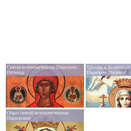
Святая великомученица Параскева
Тропарь и Величание
Пятница
Параскеве Пятнице
Образ святой великомученицы
Параскевии