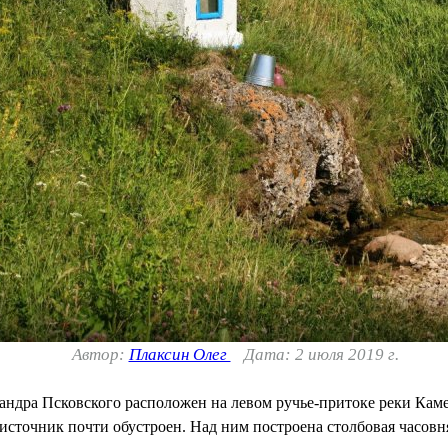
Автор:
Плаксин Олег
Дата: 2 июля 2019 г.
ндра Псковского расположен на левом ручье-притоке реки Кам
источник почти обустроен. Над ним построена столбовая часовня