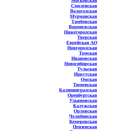
Московская
Смоленская
Вологодская
Мурманская
Тамбовская
Воронежская
Нижегородская
Тверская
Еврейская АО
Новгородская
Томская
Ивановская
Новосибирская
Тульская
Иркутская
Омская
Тюменская
Калининградская
Оренбургская
Ульяновская
Калужская
Орловская
Челябинская
Кемеровская
Пензенская