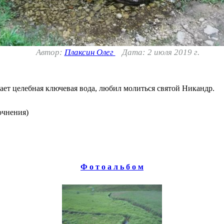
Автор:
Плаксин Олег
Дата: 2 июля 2019 г.
ает целебная ключевая вода, любил молиться святой Никандр.
очнения)
Ф о т о а л ь б о м