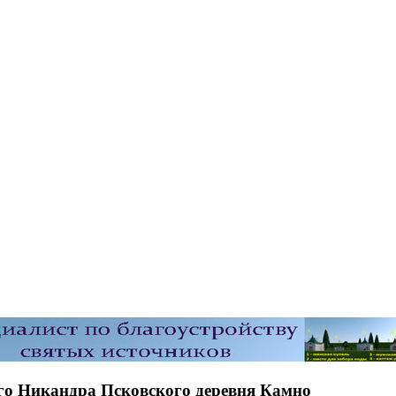
ого Никандра Псковского деревня Камно