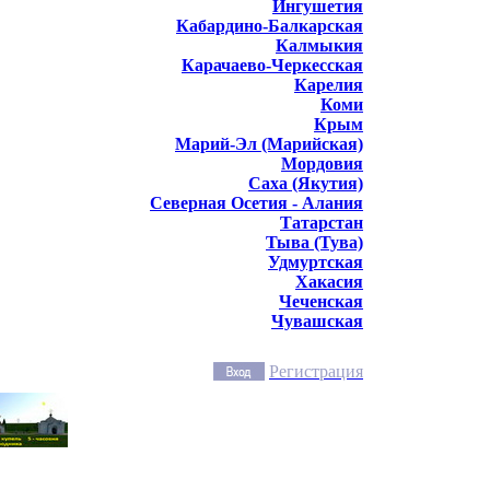
Ингушетия
Кабардино-Балкарская
Калмыкия
Карачаево-Черкесская
Карелия
Коми
Крым
Марий-Эл (Марийская)
Мордовия
Саха (Якутия)
Северная Осетия - Алания
Татарстан
Тыва (Тува)
Удмуртская
Хакасия
Чеченская
Чувашская
Регистрация