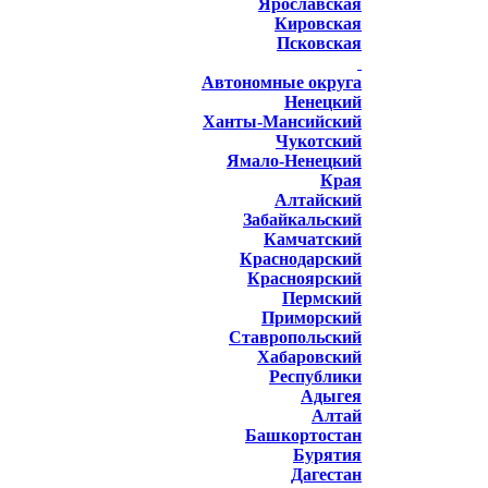
Ярославская
Кировская
Псковская
Автономные округа
Ненецкий
Ханты-Мансийский
Чукотский
Ямало-Ненецкий
Края
Алтайский
Забайкальский
Камчатский
Краснодарский
Красноярский
Пермский
Приморский
Ставропольский
Хабаровский
Республики
Адыгея
Алтай
Башкортостан
Бурятия
Дагестан