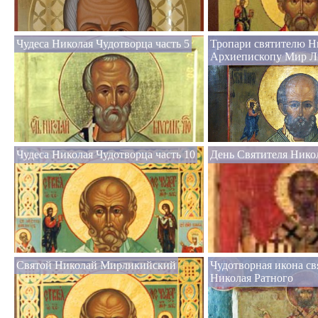
Чудеса Николая Чудотворца часть 5
Тропари святителю Н
Архиепископу Мир Л
Чудеса Николая Чудотворца часть 10
День Святителя Нико
Святой Николай Мирликийский
Чудотворная икона св
Николая Ратного