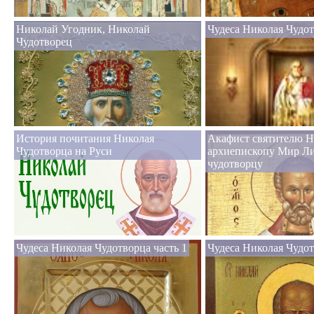
Николай Угодник, Николай
Чудеса Николая Чудо
Чудотворец
История почитания Николая
Акафист святителю Н
Чудотворца на Руси
архиепископу Мир Л
чудотворцу
Чудеса Николая Чудотворца часть 1
Чудеса Николая Чудот