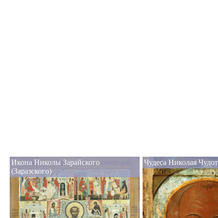
Икона Николы Зарайского
Чудеса Николая Чудот
(Заразского)