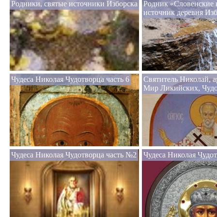
Родники, святые источники Изборска
Родник «Словенские 
источник деревня Из
Чудеса Николая Чудотворца часть 6
Святитель Николай, 
Мир Ликийских, Чуд
Чудеса Николая Чудотворца часть №2
Чудеса Николая Чудо