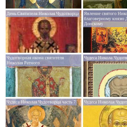
День Святителя Николая Чудотворца
Явление святого Ник
благоверному князю
Донскому
Чудотворная икона святителя
Чудеса Никола Чудотв
Николая Ратного
Чудеса Николая Чудотворца часть 7
Чудеса Николая Чудот