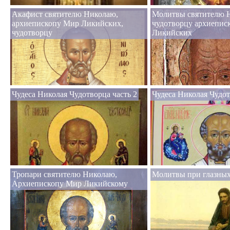
Акафист святителю Николаю,
Молитвы святителю 
архиепископу Мир Ликийских,
чудотворцу архиепис
чудотворцу
Ликийских
Чудеса Николая Чудотворца часть 2
Чудеса Николая Чудот
Тропари святителю Николаю,
Молитвы при глазных
Архиепископу Мир Ликийскому