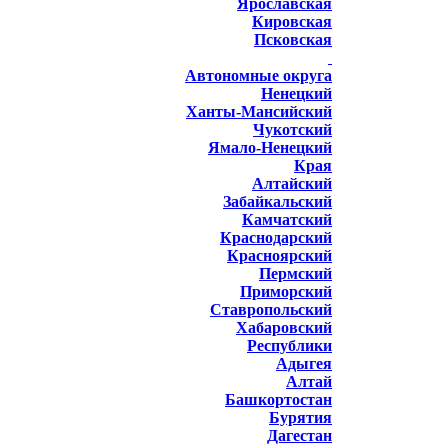
Ярославская
Кировская
Псковская
Автономные округа
Ненецкий
Ханты-Мансийский
Чукотский
Ямало-Ненецкий
Края
Алтайский
Забайкальский
Камчатский
Краснодарский
Красноярский
Пермский
Приморский
Ставропольский
Хабаровский
Республики
Адыгея
Алтай
Башкортостан
Бурятия
Дагестан