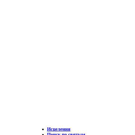
Исцеления
Поиск по святым