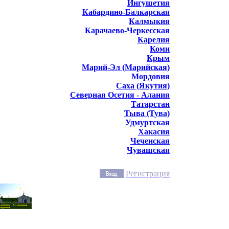
Ингушетия
Кабардино-Балкарская
Калмыкия
Карачаево-Черкесская
Карелия
Коми
Крым
Марий-Эл (Марийская)
Мордовия
Саха (Якутия)
Северная Осетия - Алания
Татарстан
Тыва (Тува)
Удмуртская
Хакасия
Чеченская
Чувашская
Регистрация