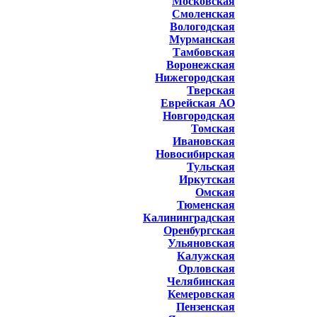
Московская
Смоленская
Вологодская
Мурманская
Тамбовская
Воронежская
Нижегородская
Тверская
Еврейская АО
Новгородская
Томская
Ивановская
Новосибирская
Тульская
Иркутская
Омская
Тюменская
Калининградская
Оренбургская
Ульяновская
Калужская
Орловская
Челябинская
Кемеровская
Пензенская