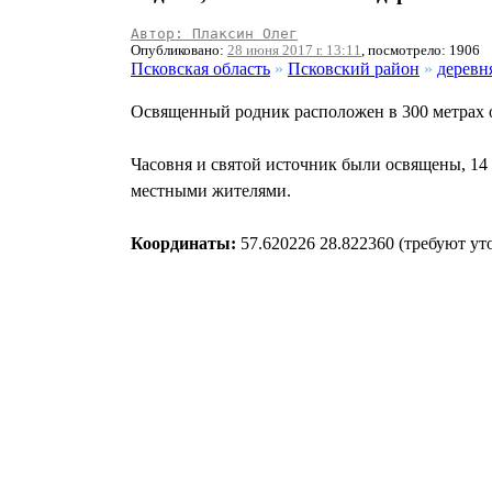
Автор: Плаксин Олег
Опубликовано:
28 июня 2017 г. 13:11
, посмотрело: 1906
Псковская область
»
Псковский район
»
деревн
Освященный родник расположен в 300 метрах о
Часовня и святой источник были освящены, 14
местными жителями.
Координаты:
57.620226 28.822360 (требуют ут