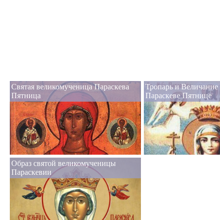
Святая великомученица Параскева
Тропарь и Величание
Пятница
Параскеве Пятнице
Образ святой великомученицы
Параскевии