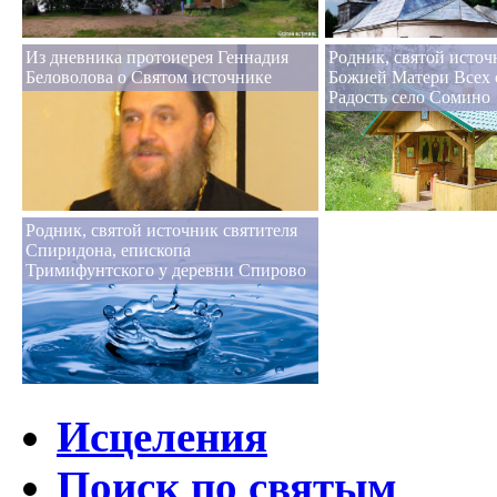
Из дневника протоиерея Геннадия
Родник, святой исто
Беловолова о Святом источнике
Божией Матери Всех 
Радость село Сомино
Родник, святой источник святителя
Спиридона, епископа
Тримифунтского у деревни Спирово
Исцеления
Поиск по святым