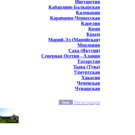
Ингушетия
Кабардино-Балкарская
Калмыкия
Карачаево-Черкесская
Карелия
Коми
Крым
Марий-Эл (Марийская)
Мордовия
Саха (Якутия)
Северная Осетия - Алания
Татарстан
Тыва (Тува)
Удмуртская
Хакасия
Чеченская
Чувашская
Регистрация