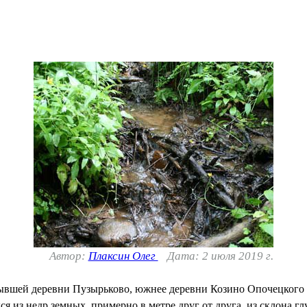
Автор:
Плаксин Олег
Дата: 2 июля 2019 г.
ывшей деревни Пузырьково, южнее деревни Козино Опочецкого 
я из недр земных, примерно в метре друг от друга, из склона г