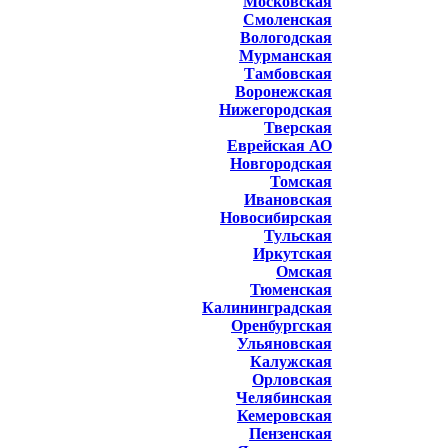
Московская
Смоленская
Вологодская
Мурманская
Тамбовская
Воронежская
Нижегородская
Тверская
Еврейская АО
Новгородская
Томская
Ивановская
Новосибирская
Тульская
Иркутская
Омская
Тюменская
Калининградская
Оренбургская
Ульяновская
Калужская
Орловская
Челябинская
Кемеровская
Пензенская