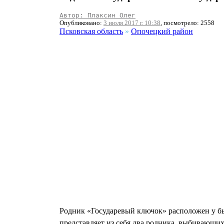
Автор: Плаксин Олег
Опубликовано:
3 июля 2017 г. 10:38
, посмотрело: 2558
Псковская область
»
Опочецкий район
Родник «Государевый ключок» расположен у б
представляет из себя два родника, выбивающихс