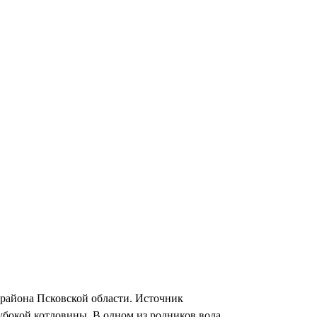
района Псковской области. Источник
лубокой котловины. В одном из родников вода