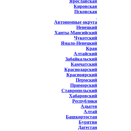
Ярославская
Кировская
Псковская
Автономные округа
Ненецкий
Ханты-Мансийский
Чукотский
Ямало-Ненецкий
Края
Алтайский
Забайкальский
Камчатский
Краснодарский
Красноярский
Пермский
Приморский
Ставропольский
Хабаровский
Республики
Адыгея
Алтай
Башкортостан
Бурятия
Дагестан