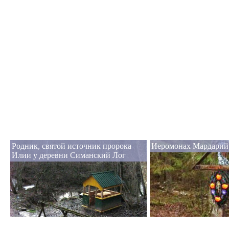
Родник, святой источник пророка
Иеромонах Мардарий
Илии у деревни Симанский Лог