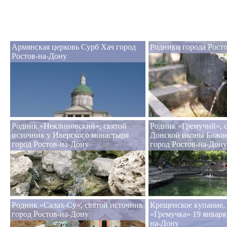
Армянская церковь Сурб Хач город
Родники города Рост
Ростов-на-Дону
Родник «Неклиновский», святой
Родник «Гремучий», 
источник у Иверского монастыря
Донской иконы Божи
город Ростов-на-Дону
город Ростов-на-Дону
Родник «Салах-Су», святой источник
Крещенское купание,
город Ростов-на-Дону
«Гремучка» 19 января 
на-Дону