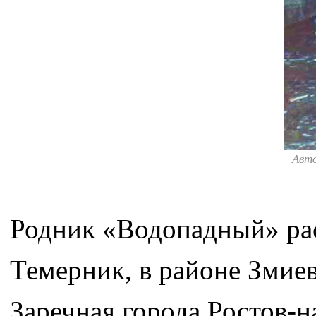
Авт
Родник «Водопадный» рас
Темерник, в районе Змие
Заречная города Ростов-н