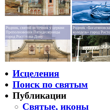
Родник, святой источник у церкви
Родник «Богатяновск
Преполновения Пятидесятницы
колодезь» город Рост
город Ростов-на-Дону
Исцеления
Поиск по святым
Публикации
Святые, иконы