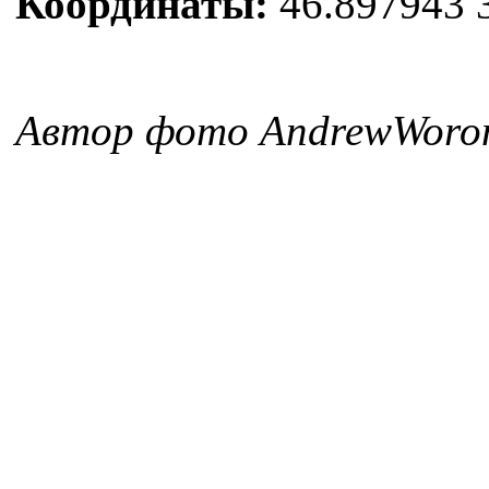
Координаты:
46.897943 
Автор фото AndrewWoro