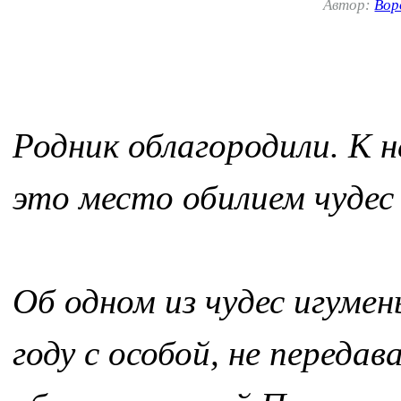
Автор:
Вор
Родник облагородили. К 
это место обилием чудес 
Об одном из чудес игуме
году с особой, не переда