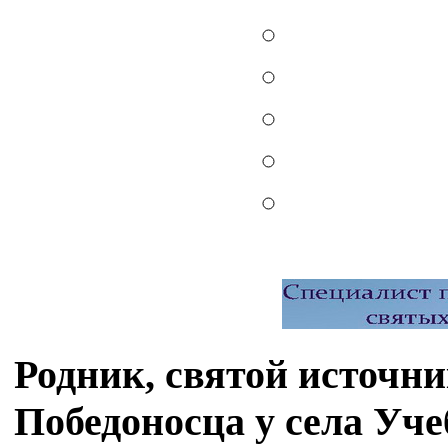
Родник, святой источн
Победоносца у села Уче