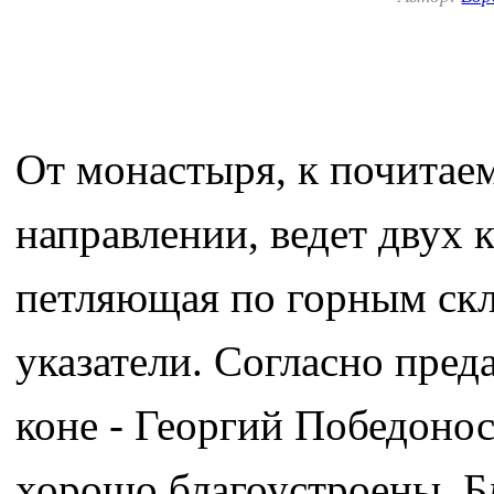
От монастыря, к почитае
направлении, ведет двух 
петляющая по горным скл
указатели. Согласно пред
коне - Георгий Победонос
хорошо благоустроены. Б