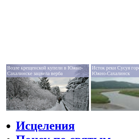
Возле крещенской купели в Южно-
Исток реки Сусуя гор
Сахалинске зацвела верба
Южно-Сахалинск
Исцеления