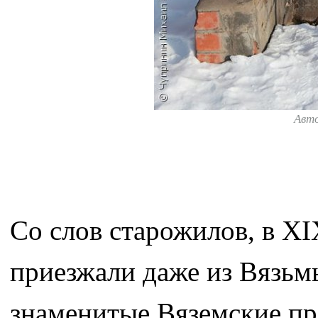
Авт
Со слов старожилов, в XI
приезжали даже из Вязьмы
знаменитые Вяземские пря