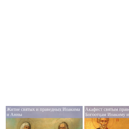
Житие святых и праведных Иоакима
Акафист святым пра
и Анны
Богоотцам Иоакиму 