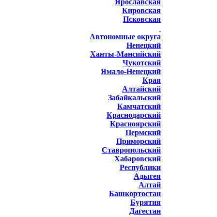
Ярославская
Кировская
Псковская
Автономные округа
Ненецкий
Ханты-Мансийский
Чукотский
Ямало-Ненецкий
Края
Алтайский
Забайкальский
Камчатский
Краснодарский
Красноярский
Пермский
Приморский
Ставропольский
Хабаровский
Республики
Адыгея
Алтай
Башкортостан
Бурятия
Дагестан