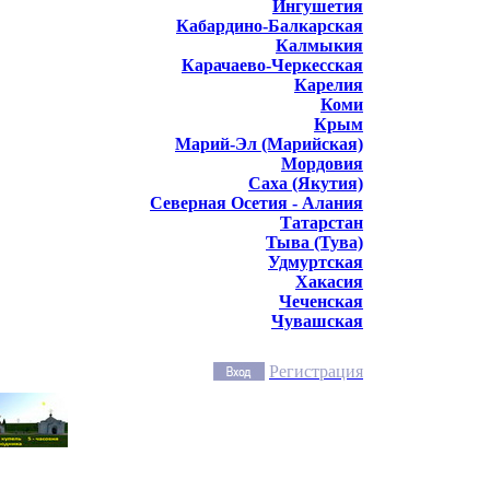
Ингушетия
Кабардино-Балкарская
Калмыкия
Карачаево-Черкесская
Карелия
Коми
Крым
Марий-Эл (Марийская)
Мордовия
Саха (Якутия)
Северная Осетия - Алания
Татарстан
Тыва (Тува)
Удмуртская
Хакасия
Чеченская
Чувашская
Регистрация