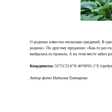
О роднике известно несколько преданий. В одно
родник». По другому преданию: «Как-то раз ех
выбралась из провала. А на этом месте забил р
Координаты:
52°51'23.6"N 40°00'01.1"E (треб
Автор фото Наталья Туктарова