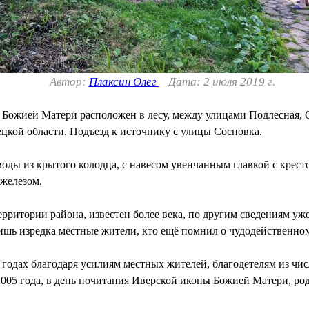
Автор:
Плаксин Олег
Дата: 2 июля 2019 г.
Божией Матери расположен в лесу, между улицами Подлесная, С
цкой области. Подъезд к источнику с улицы Сосновка.
оды из крытого колодца, с навесом увенчанным главкой с кресто
 железом.
рритории района, известен более века, по другим сведениям уже
ишь изредка местные жители, кто ещё помнил о чудодейственном
 годах благодаря усилиям местных жителей, благодетелям из чи
2005 года, в день почитания Иверской иконы Божией Матери, ро