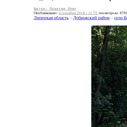
Автор: Плаксин Олег
Опубликовано:
6 сентября 2018 г. 12:55
, посмотрело: 676
Липецкая область
»
Добровский район
»
село 