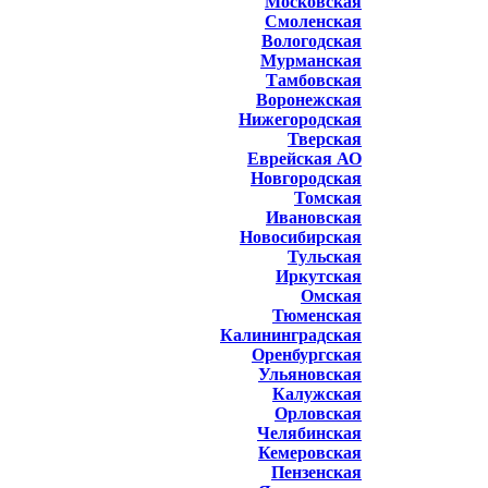
Московская
Смоленская
Вологодская
Мурманская
Тамбовская
Воронежская
Нижегородская
Тверская
Еврейская АО
Новгородская
Томская
Ивановская
Новосибирская
Тульская
Иркутская
Омская
Тюменская
Калининградская
Оренбургская
Ульяновская
Калужская
Орловская
Челябинская
Кемеровская
Пензенская