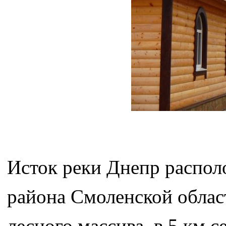
Исток реки Днепр распол
района Смоленской облас
лесного массива, в 5 км с