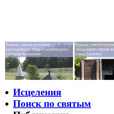
Родник, святой источник
Родник, святой источ
преподобного Нила Столобенского
«Казанской» иконы Б
урочище Коньшино
город Сычевка
Исцеления
Поиск по святым