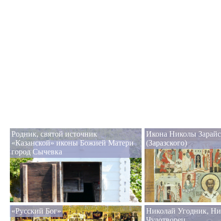
Родник, святой источник
Икона Николы Зарайс
«Казанской» иконы Божией Матери
(Заразского)
город Сычевка
«Русский Бог»
Николай Угодник, Ни
Чудотворец