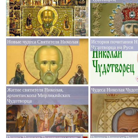
Новые чудеса Святителя Николая
История почитания Н
Чудотворца на Руси
Житие святителя Николая,
Чудеса Николая Чудот
архиепископа Мирликийских
Чудотворца
Чудеса Николая Чудотворца часть 4
Чудеса Николая Чудот