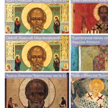
Чудеса Николая Чудотворца часть 10
День Святителя Нико
Святой Николай Мирликийский
Чудотворная икона св
Николая Ратного
Чудеса Николая Чудотворца часть 11
Чудеса Николая Чудот