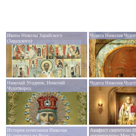
Икона Николы Зарайского
Чудеса Николая Чудот
(Заразского)
Николай Угодник, Николай
Чудеса Николая Чудо
Чудотворец
История почитания Николая
Акафист святителю Н
Чудотворца на Руси
архиепископу Мир Л