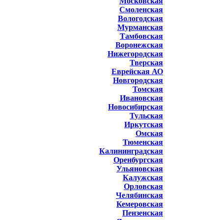
Московская
Смоленская
Вологодская
Мурманская
Тамбовская
Воронежская
Нижегородская
Тверская
Еврейская АО
Новгородская
Томская
Ивановская
Новосибирская
Тульская
Иркутская
Омская
Тюменская
Калининградская
Оренбургская
Ульяновская
Калужская
Орловская
Челябинская
Кемеровская
Пензенская