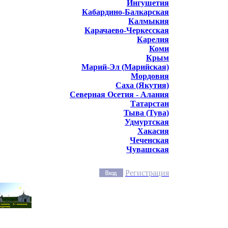
Ингушетия
Кабардино-Балкарская
Калмыкия
Карачаево-Черкесская
Карелия
Коми
Крым
Марий-Эл (Марийская)
Мордовия
Саха (Якутия)
Северная Осетия - Алания
Татарстан
Тыва (Тува)
Удмуртская
Хакасия
Чеченская
Чувашская
Регистрация