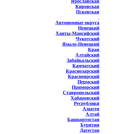
Ярославская
Кировская
Псковская
Автономные округа
Ненецкий
Ханты-Мансийский
Чукотский
Ямало-Ненецкий
Края
Алтайский
Забайкальский
Камчатский
Краснодарский
Красноярский
Пермский
Приморский
Ставропольский
Хабаровский
Республики
Адыгея
Алтай
Башкортостан
Бурятия
Дагестан