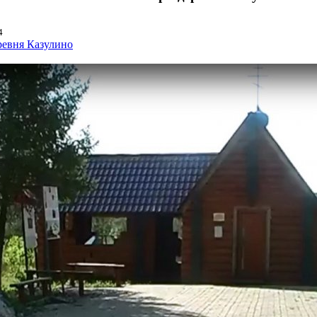
4
ревня Казулино