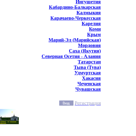
Ингушетия
Кабардино-Балкарская
Калмыкия
Карачаево-Черкесская
Карелия
Коми
Крым
Марий-Эл (Марийская)
Мордовия
Саха (Якутия)
Северная Осетия - Алания
Татарстан
Тыва (Тува)
Удмуртская
Хакасия
Чеченская
Чувашская
Регистрация