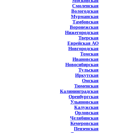
Московская
Смоленская
Вологодская
Мурманская
Тамбовская
Воронежская
Нижегородская
Тверская
Еврейская АО
Новгородская
Томская
Ивановская
Новосибирская
Тульская
Иркутская
Омская
Тюменская
Калининградская
Оренбургская
Ульяновская
Калужская
Орловская
Челябинская
Кемеровская
Пензенская