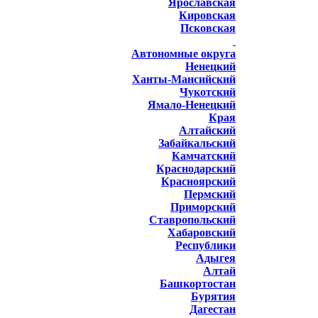
Ярославская
Кировская
Псковская
Автономные округа
Ненецкий
Ханты-Мансийский
Чукотский
Ямало-Ненецкий
Края
Алтайский
Забайкальский
Камчатский
Краснодарский
Красноярский
Пермский
Приморский
Ставропольский
Хабаровский
Республики
Адыгея
Алтай
Башкортостан
Бурятия
Дагестан