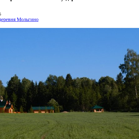
5
деревня Мольгино