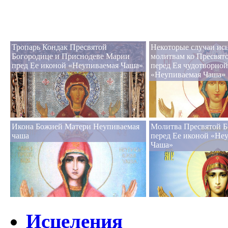
Тропарь Кондак Пресвятой
Некоторые случаи ис
Богородице и Приснодеве Марии
молитвам ко Пресвят
пред Ее иконой «Неупиваемая Чаша»
перед Ея чудотворно
«Неупиваемая Чаша»
Икона Божией Матери Неупиваемая
Молитва Пресвятой Б
чаша
перед Ее иконой «Не
Чаша»
Исцеления