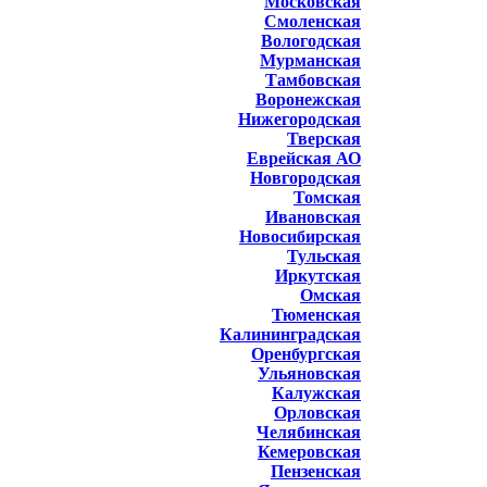
Московская
Смоленская
Вологодская
Мурманская
Тамбовская
Воронежская
Нижегородская
Тверская
Еврейская АО
Новгородская
Томская
Ивановская
Новосибирская
Тульская
Иркутская
Омская
Тюменская
Калининградская
Оренбургская
Ульяновская
Калужская
Орловская
Челябинская
Кемеровская
Пензенская