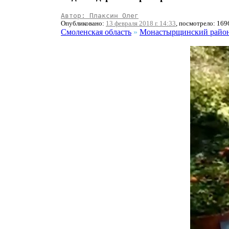
Автор: Плаксин Олег
Опубликовано:
13 февраля 2018 г. 14:33
, посмотрело: 169
Смоленская область
»
Монастырщинский райо