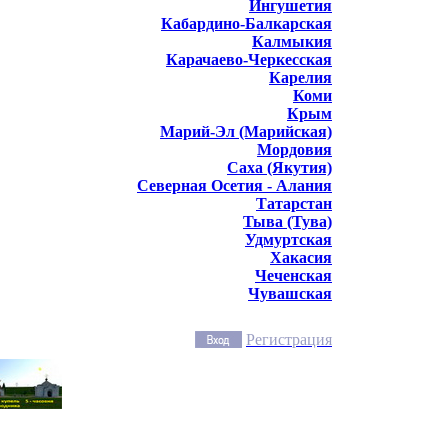
Ингушетия
Кабардино-Балкарская
Калмыкия
Карачаево-Черкесская
Карелия
Коми
Крым
Марий-Эл (Марийская)
Мордовия
Саха (Якутия)
Северная Осетия - Алания
Татарстан
Тыва (Тува)
Удмуртская
Хакасия
Чеченская
Чувашская
Регистрация