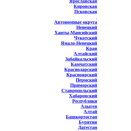
Ярославская
Кировская
Псковская
Автономные округа
Ненецкий
Ханты-Мансийский
Чукотский
Ямало-Ненецкий
Края
Алтайский
Забайкальский
Камчатский
Краснодарский
Красноярский
Пермский
Приморский
Ставропольский
Хабаровский
Республики
Адыгея
Алтай
Башкортостан
Бурятия
Дагестан