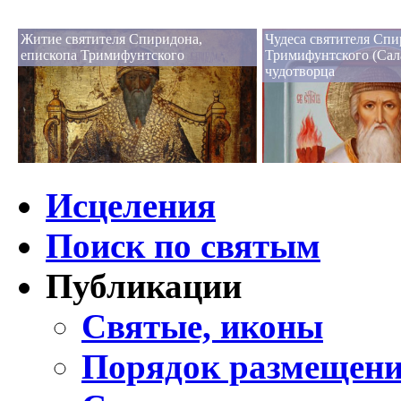
Житие святителя Спиридона,
Чудеса святителя Сп
епископа Тримифунтского
Тримифунтского (Сал
чудотворца
Исцеления
Поиск по святым
Публикации
Святые, иконы
Порядок размещени