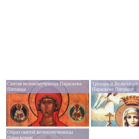
Святая великомученица Параскева
Тропарь и Величание
Пятница
Параскеве Пятнице
Образ святой великомученицы
Параскевии