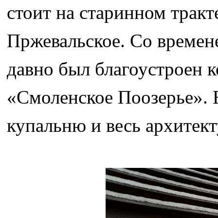
стоит на старинном трак
Пржевальское. Со времене
давно был благоустроен 
«Смоленское Поозерье». 
купальню и весь архитек