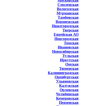
Московская
Смоленская
Вологодская
Мурманская
Тамбовская
Воронежская
Нижегородская
Тверская
Еврейская АО
Новгородская
Томская
Ивановская
Новосибирская
Тульская
Иркутская
Омская
Тюменская
Калининградская
Оренбургская
Ульяновская
Калужская
Орловская
Челябинская
Кемеровская
Пензенская