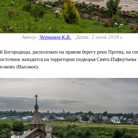
Автор:
Черников К.В.
Дата: 2 июля 2019 г.
й Богородицы, расположен на правом берегу реки Протва, на се
источник находится на территории подворья Свято-Пафнутьева Б
соково (Высокое).