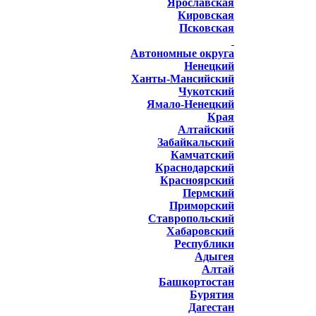
Ярославская
Кировская
Псковская
Автономные округа
Ненецкий
Ханты-Мансийский
Чукотский
Ямало-Ненецкий
Края
Алтайский
Забайкальский
Камчатский
Краснодарский
Красноярский
Пермский
Приморский
Ставропольский
Хабаровский
Республики
Адыгея
Алтай
Башкортостан
Бурятия
Дагестан