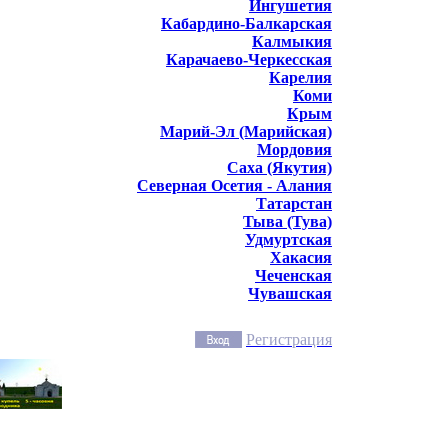
Ингушетия
Кабардино-Балкарская
Калмыкия
Карачаево-Черкесская
Карелия
Коми
Крым
Марий-Эл (Марийская)
Мордовия
Саха (Якутия)
Северная Осетия - Алания
Татарстан
Тыва (Тува)
Удмуртская
Хакасия
Чеченская
Чувашская
Регистрация