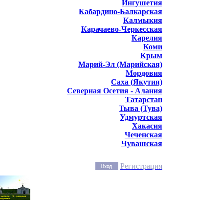
Ингушетия
Кабардино-Балкарская
Калмыкия
Карачаево-Черкесская
Карелия
Коми
Крым
Марий-Эл (Марийская)
Мордовия
Саха (Якутия)
Северная Осетия - Алания
Татарстан
Тыва (Тува)
Удмуртская
Хакасия
Чеченская
Чувашская
Регистрация