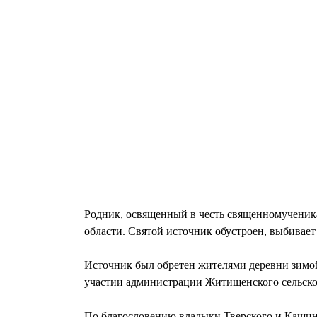
Родник, освященный в честь священномученика
области. Святой источник обустроен, выбивает 
Источник был обретен жителями деревни зимой 
участии администрации Житищенского сельског
По благословению владыки Тверского и Кашинс