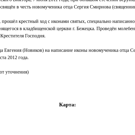
освящён в честь новомученика отца Сергия Смирнова (священник
а, прошёл крестный ход с иконами святых, специально написанн
нящегося в кладбищенской церкви г. Бежецка. Проведён молебен,
 Крестителя Господня.
ца Евгения (Новиков) на написание иконы новомученика отца Се
ста 2012 года.
уют уточнения)
Карта: