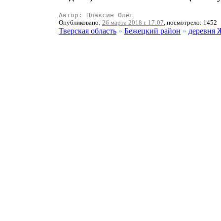
Автор: Плаксин Олег
Опубликовано:
26 марта 2018 г. 17:07
, посмотрело: 1452
Тверская область
»
Бежецкий район
»
деревня