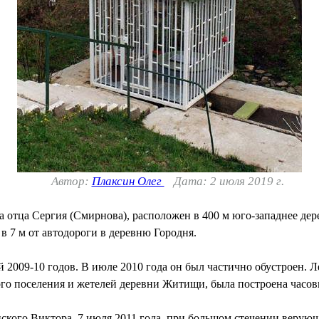
Автор:
Плаксин Олег
Дата: 2 июля 2019 г.
 отца Сергия (Смирнова), расположен в 400 м юго-западнее д
в 7 м от автодороги в деревню Городня.
2009-10 годов. В июле 2010 года он был частично обустроен. Л
о поселения и жетелей деревни Житищи, была построена часовн
кого Виктора, 7 июля 2011 года, при большом стечении верующ