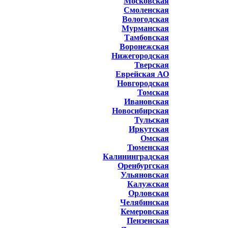
Московская
Смоленская
Вологодская
Мурманская
Тамбовская
Воронежская
Нижегородская
Тверская
Еврейская АО
Новгородская
Томская
Ивановская
Новосибирская
Тульская
Иркутская
Омская
Тюменская
Калининградская
Оренбургская
Ульяновская
Калужская
Орловская
Челябинская
Кемеровская
Пензенская