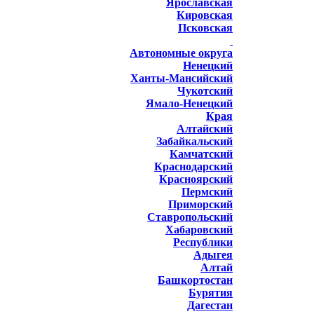
Ярославская
Кировская
Псковская
Автономные округа
Ненецкий
Ханты-Мансийский
Чукотский
Ямало-Ненецкий
Края
Алтайский
Забайкальский
Камчатский
Краснодарский
Красноярский
Пермский
Приморский
Ставропольский
Хабаровский
Республики
Адыгея
Алтай
Башкортостан
Бурятия
Дагестан