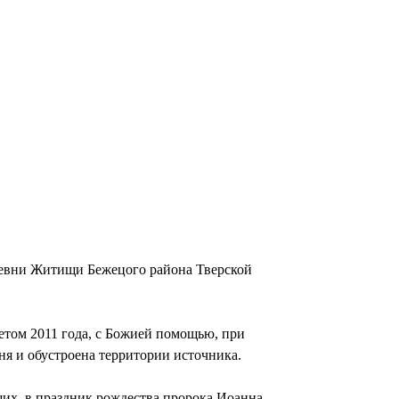
еревни Житищи Бежецого района Тверской
етом 2011 года, с Божией помощью, при
я и обустроена территории источника.
их, в праздник рождества пророка Иоанна