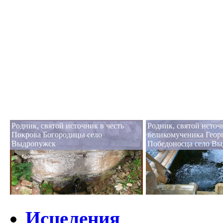
Родник, святой источник в честь
Родник, святой источ
Покрова Богородицы село
великомученика Геор
Выдропужск
Победоносца село В
Исцеления