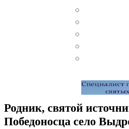
Родник, святой источн
Победоносца село Выд