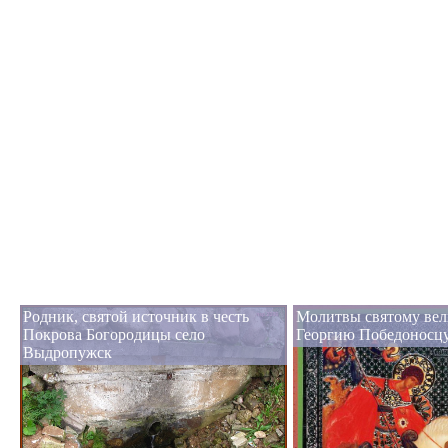
Родник, святой источник в честь
Молитвы святому ве
Покрова Богородицы село
Георгию Победоносц
Выдропужск