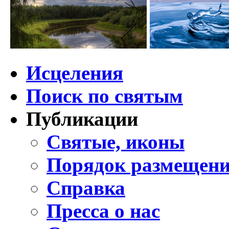
Исцеления
Поиск по святым
Публикации
Святые, иконы
Порядок размещени
Справка
Пресса о нас