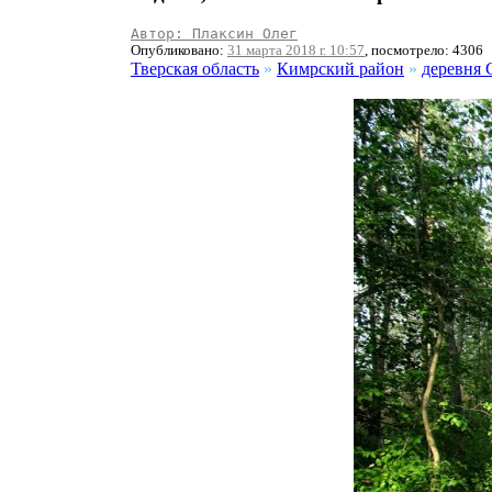
Автор: Плаксин Олег
Опубликовано:
31 марта 2018 г. 10:57
, посмотрело: 4306
Тверская область
»
Кимрский район
»
деревня