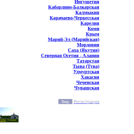
Ингушетия
Кабардино-Балкарская
Калмыкия
Карачаево-Черкесская
Карелия
Коми
Крым
Марий-Эл (Марийская)
Мордовия
Саха (Якутия)
Северная Осетия - Алания
Татарстан
Тыва (Тува)
Удмуртская
Хакасия
Чеченская
Чувашская
Регистрация