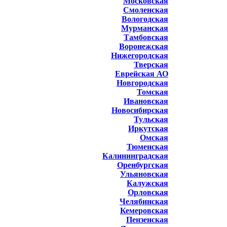
Московская
Смоленская
Вологодская
Мурманская
Тамбовская
Воронежская
Нижегородская
Тверская
Еврейская АО
Новгородская
Томская
Ивановская
Новосибирская
Тульская
Иркутская
Омская
Тюменская
Калининградская
Оренбургская
Ульяновская
Калужская
Орловская
Челябинская
Кемеровская
Пензенская