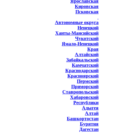
Ярославская
Кировская
Псковская
Автономные округа
Ненецкий
Ханты-Мансийский
Чукотский
Ямало-Ненецкий
Края
Алтайский
Забайкальский
Камчатский
Краснодарский
Красноярский
Пермский
Приморский
Ставропольский
Хабаровский
Республики
Адыгея
Алтай
Башкортостан
Бурятия
Дагестан