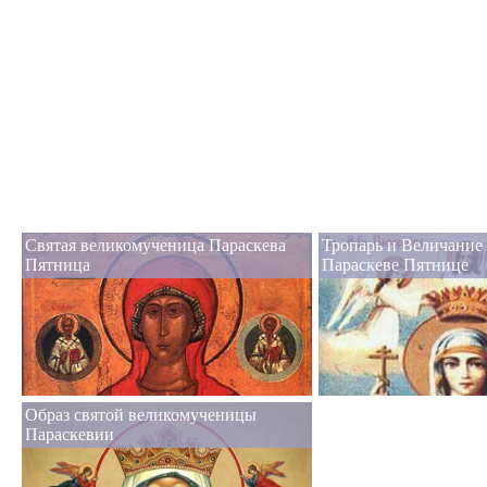
Святая великомученица Параскева
Тропарь и Величание
Пятница
Параскеве Пятнице
Образ святой великомученицы
Параскевии