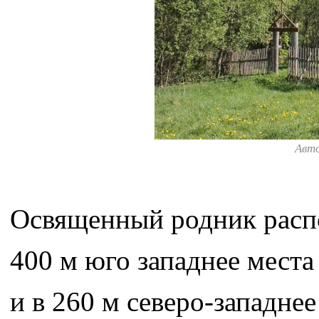
Авт
Освященный родник распо
400 м юго западнее мест
и в 260 м северо-западне