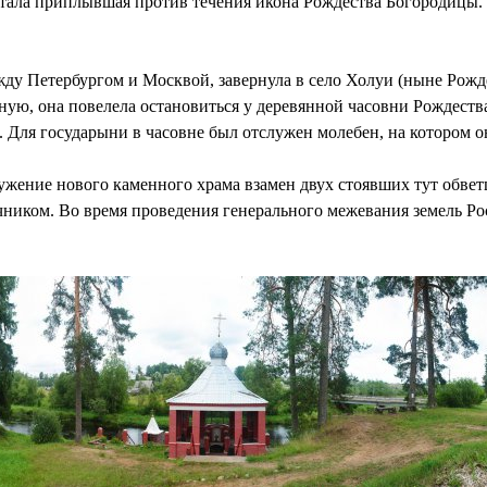
истала приплывшая против течения икона Рождества Богородицы.
ежду Петербургом и Москвой, завернула в село Холуи (ныне Рожд
чную, она повелела остановиться у деревянной часовни Рождеств
 Для государыни в часовне был отслужен молебен, на котором о
ружение нового каменного храма взамен двух стоявших тут обве
чником. Во время проведения генерального межевания земель Рос