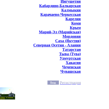
Ингушетия
Кабардино-Балкарская
Калмыкия
Карачаево-Черкесская
Карелия
Коми
Крым
Марий-Эл (Марийская)
Мордовия
Саха (Якутия)
Северная Осетия - Алания
Татарстан
Тыва (Тува)
Удмуртская
Хакасия
Чеченская
Чувашская
Регистрация