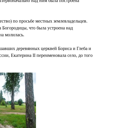
 Первоначально над ним была построена
ество) по просьбе местных землевладельцев.
а Богородицы, что была устроена над
на молилась.
тшавших деревянных церквей Бориса и Глеба и
сии, Екатерина II переименовала село, до того