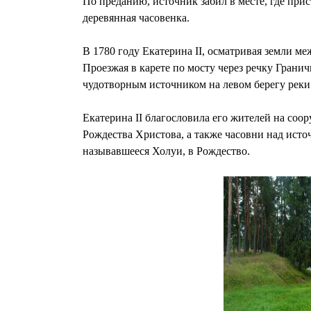
По преданию, источник забил в месте, где пр
деревянная часовенка.
В 1780 году Екатерина II, осматривая земли м
Проезжая в карете по мосту через речку Грани
чудотворным источником на левом берегу реки.
Екатерина II благословила его жителей на соо
Рождества Христова, а также часовни над исто
называвшееся Холуи, в Рождество.