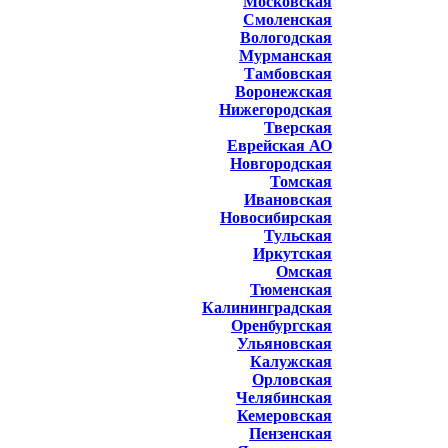
Московская
Смоленская
Вологодская
Мурманская
Тамбовская
Воронежская
Нижегородская
Тверская
Еврейская АО
Новгородская
Томская
Ивановская
Новосибирская
Тульская
Иркутская
Омская
Тюменская
Калининградская
Оренбургская
Ульяновская
Калужская
Орловская
Челябинская
Кемеровская
Пензенская