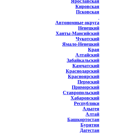
Ярославская
Кировская
Псковская
Автономные округа
Ненецкий
Ханты-Мансийский
Чукотский
Ямало-Ненецкий
Края
Алтайский
Забайкальский
Камчатский
Краснодарский
Красноярский
Пермский
Приморский
Ставропольский
Хабаровский
Республики
Адыгея
Алтай
Башкортостан
Бурятия
Дагестан