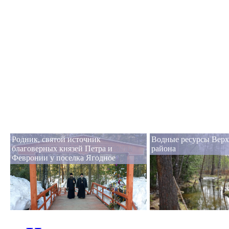
Родник, святой источник
Водные ресурсы Верх
благоверных князей Петра и
района
Февронии у поселка Ягодное