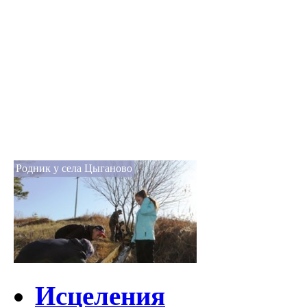
Родник у села Цыганово
Исцеления