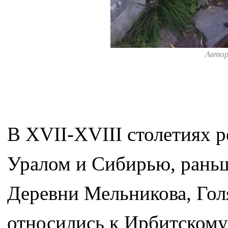
Авто
В XVII-XVIII столетиях 
Уралом и Сибирью, раньш
Деревни Мельникова, Голя
относились к Ирбитскому