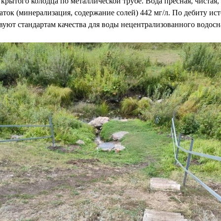
крытого колодца по металлической трубе. Вода пресная, чистая, п
статок (минерализация, содержание солей) 442 мг/л. По дебиту 
ствуют стандартам качества для воды нецентрализованного водос