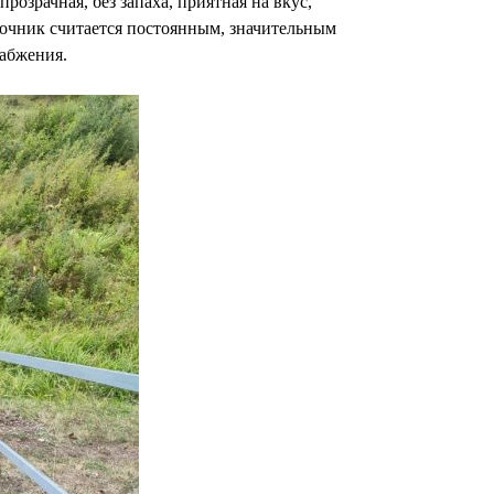
розрачная, без запаха, приятная на вкус,
источник считается постоянным, значительным
набжения.