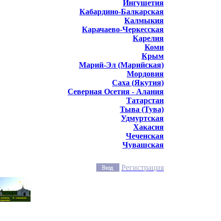
Ингушетия
Кабардино-Балкарская
Калмыкия
Карачаево-Черкесская
Карелия
Коми
Крым
Марий-Эл (Марийская)
Мордовия
Саха (Якутия)
Северная Осетия - Алания
Татарстан
Тыва (Тува)
Удмуртская
Хакасия
Чеченская
Чувашская
Регистрация