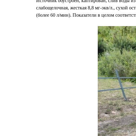
Источник обустроен, каптирован, слив воды из 
слабощелочная, жесткая 8,8 мг-экв/л., сухой о
(более 60 л/мин). Показатели в целом соответ