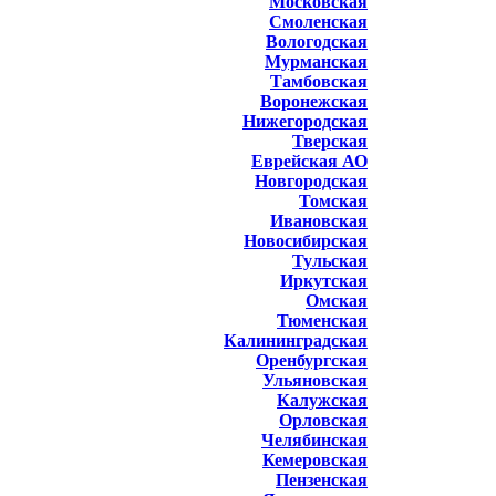
Московская
Смоленская
Вологодская
Мурманская
Тамбовская
Воронежская
Нижегородская
Тверская
Еврейская АО
Новгородская
Томская
Ивановская
Новосибирская
Тульская
Иркутская
Омская
Тюменская
Калининградская
Оренбургская
Ульяновская
Калужская
Орловская
Челябинская
Кемеровская
Пензенская