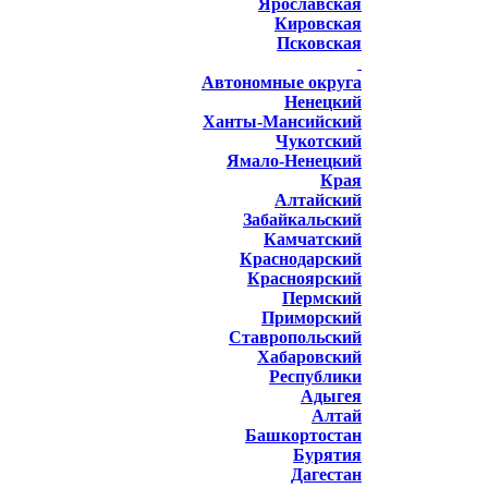
Ярославская
Кировская
Псковская
Автономные округа
Ненецкий
Ханты-Мансийский
Чукотский
Ямало-Ненецкий
Края
Алтайский
Забайкальский
Камчатский
Краснодарский
Красноярский
Пермский
Приморский
Ставропольский
Хабаровский
Республики
Адыгея
Алтай
Башкортостан
Бурятия
Дагестан