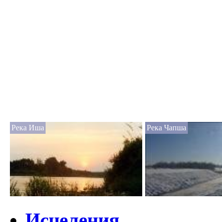
Река Иша
Река Чапша
Исцеления