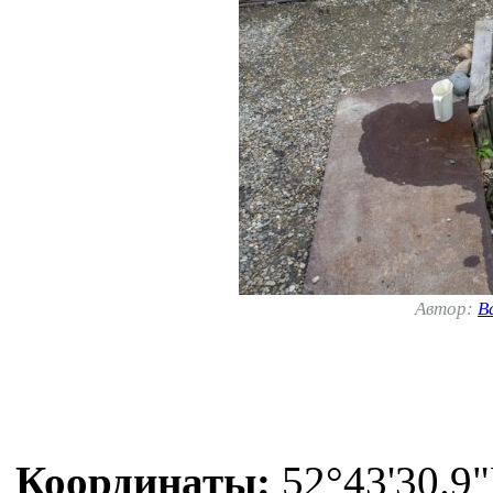
Автор:
В
Координаты:
52°43'30.9"