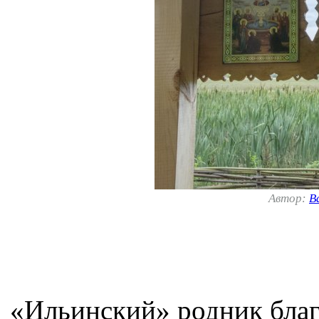
Автор:
В
«Ильинский» родник благ