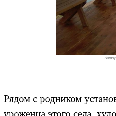
Авто
Рядом с родником установ
уроженца этого села, худ