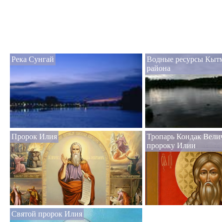
Река Сунгай
Водные ресурсы Кыт
района
Пророк Илия
Тропарь Кондак Вели
пророку Илии
Святой пророк Илия