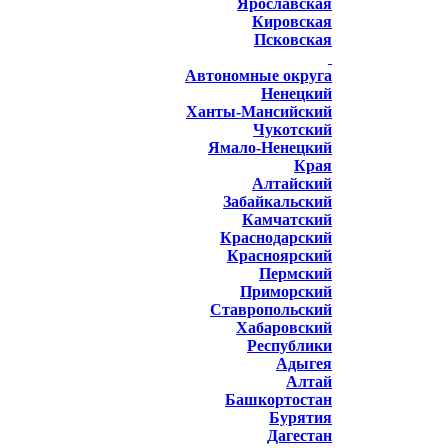
Ярославская
Кировская
Псковская
Автономные округа
Ненецкий
Ханты-Мансийский
Чукотский
Ямало-Ненецкий
Края
Алтайский
Забайкальский
Камчатский
Краснодарский
Красноярский
Пермский
Приморский
Ставропольский
Хабаровский
Республики
Адыгея
Алтай
Башкортостан
Бурятия
Дагестан