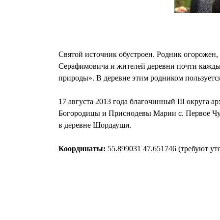
Святой источник обустроен. Родник огорожен
Серафимовича и жителей деревни почти каждый
природы». В деревне этим родником пользуется
17 августа 2013 года благочинный III округа 
Богородицы и Приснодевы Марии с. Первое Чур
в деревне Шордауши.
Координаты:
55.899031 47.651746 (требуют ут