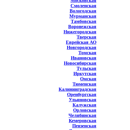
Московская
Смоленская
Вологодская
Мурманская
Тамбовская
Воронежская
Нижегородская
Тверская
Еврейская АО
Новгородская
Томская
Ивановская
Новосибирская
Тульская
Иркутская
Омская
Тюменская
Калининградская
Оренбургская
Ульяновская
Калужская
Орловская
Челябинская
Кемеровская
Пензенская