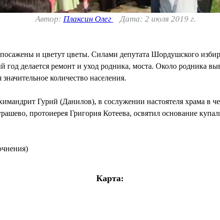
Автор:
Плаксин Олег
Дата: 2 июля 2019 г.
, посажены и цветут цветы. Силами депутата Шордушского изб
 год делается ремонт и уход родника, моста. Около родника в
 значительное количество населения.
архимандрит Гурий (Данилов), в сослужении настоятеля храма в
ашево, протоиерея Григория Котеева, освятил основание купаль
очнения)
Карта: