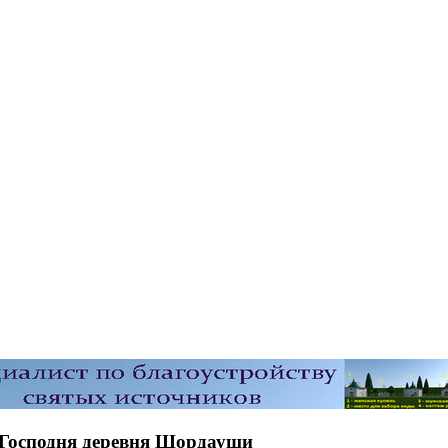
я Господня деревня Шордауши