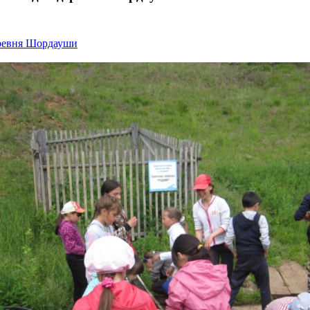
ревня Шордауши