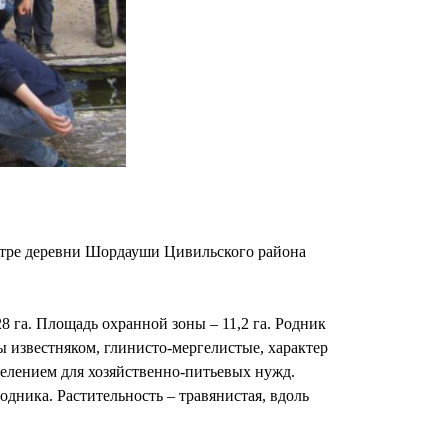
ентре деревни Шордауши Цивильского района
 га. Площадь охранной зоны – 11,2 га. Родник
ы известняком, глинисто-мергелистые, характер
селением для хозяйственно-питьевых нужд.
одника. Растительность – травянистая, вдоль