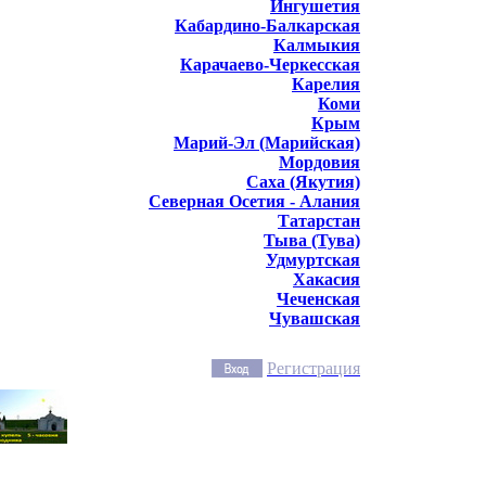
Ингушетия
Кабардино-Балкарская
Калмыкия
Карачаево-Черкесская
Карелия
Коми
Крым
Марий-Эл (Марийская)
Мордовия
Саха (Якутия)
Северная Осетия - Алания
Татарстан
Тыва (Тува)
Удмуртская
Хакасия
Чеченская
Чувашская
Регистрация