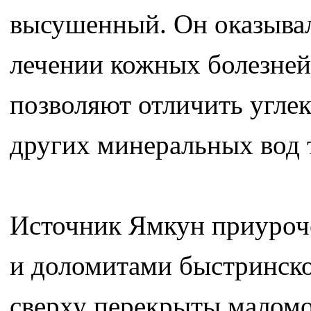
высушенный. Он оказывал
лечении кожных болезней
позволяют отличить угле
других минеральных вод т
Источник Ямкун приуроче
и доломитами быстринско
сверху перекрыты малом