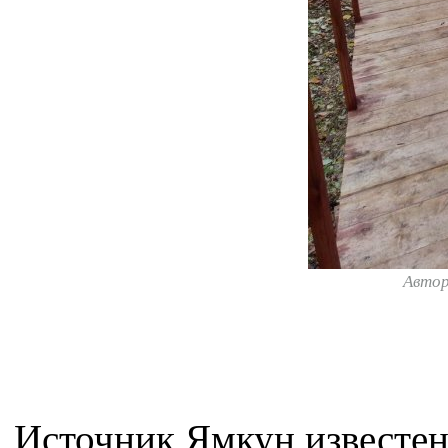
Авто
Источник Ямкун известен