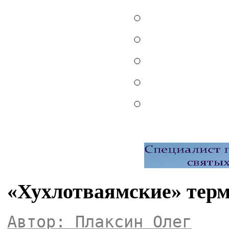
«Хухлотваямские» тер
Автор: Плаксин Олег