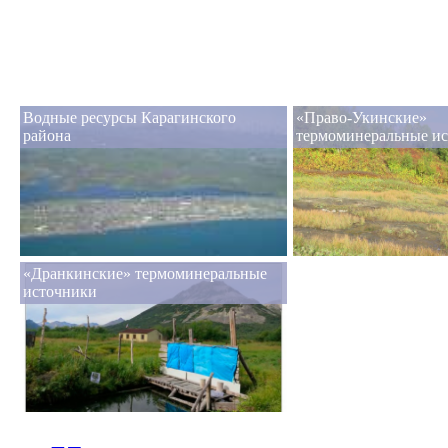
Водные ресурсы Карагинского
«Право-Укинские»
района
термоминеральные и
«Дранкинские» термоминеральные
источники