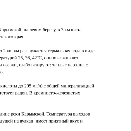
рымской, на левом берегу, в 3 км юго-
тского края.
2 кв. км разгружается термальная вода в виде
ратурой 25, 36, 42°С, они высаживают
 озерки, слабо газируют; теплые нарзаны с
о.
ислоты до 295 мг/л) с общей минерализацией
утствует радон. В кремнисто-железистых
олине реки Карымской. Температура выходов
идущей на вулкан, имеет приятный вкус и