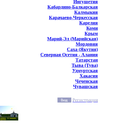
Ингушетия
Кабардино-Балкарская
Калмыкия
Карачаево-Черкесская
Карелия
Коми
Крым
Марий-Эл (Марийская)
Мордовия
Саха (Якутия)
Северная Осетия - Алания
Татарстан
Тыва (Тува)
Удмуртская
Хакасия
Чеченская
Чувашская
Регистрация