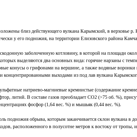
ложены близ действующего вулкана Карымский, в верховье р. Ка
чески у его подножия, на территории Елизовского района Камча
скодонную заболоченную котловину, в которой на площади около 
оторых выделяются два основных вида: горячие нарзаны с темпе
вые конусы о грифонами на вершине, а также водяные воронки и
ми концентрированными выходами из под лав вулкана Карымског
ульфатные натриево-магниевые кремнистые (содержание кремнек
тор, литий. В составе газов преобладает СO2 (>75 об. %), прис
центрациях фосфор (1,64 вес. %) и мышьяк (0,44 вес. %).
оль подножия обрыва, которым заканчивается склон вулкана в д
ходов, расположенного в полусотне метров к востоку от тропы, 