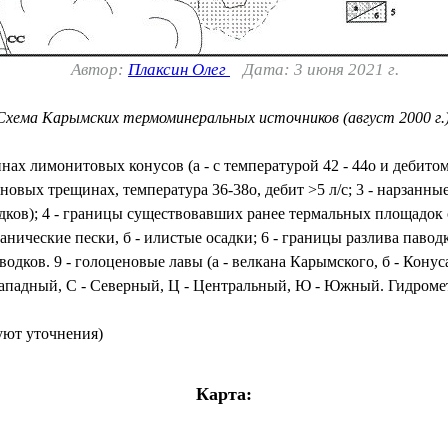
Автор:
Плаксин Олег
Дата: 3 июня 2021 г.
Схема Карымских термоминеральных источников (август 2000 г.)
ах лимонитовых конусов (а - с температурой 42 - 44о и дебитом 
новых трещинах, температура 36-38о, дебит >5 л/с; 3 - нарзанны
дков); 4 - границы существовавших ранее термальных площадок
анические пески, б - илистые осадки; 6 - границы разлива паводк
одков. 9 - голоценовые лавы (а - велкана Карымского, б - Конус
 Западный, С - Северный, Ц - Центральный, Ю - Южный. Гидроме
буют уточнения)
Карта: