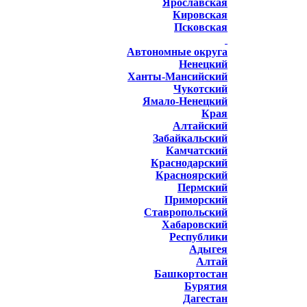
Ярославская
Кировская
Псковская
Автономные округа
Ненецкий
Ханты-Мансийский
Чукотский
Ямало-Ненецкий
Края
Алтайский
Забайкальский
Камчатский
Краснодарский
Красноярский
Пермский
Приморский
Ставропольский
Хабаровский
Республики
Адыгея
Алтай
Башкортостан
Бурятия
Дагестан