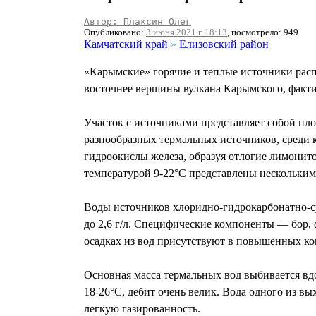
Автор: Плаксин Олег
Опубликовано:
3 июня 2021 г. 18:13
, посмотрело: 949
Камчатский край
»
Елизовский район
«Карымские» горячие и теплые источники распо
восточнее вершины вулкана Карымского, факти
Участок с источниками представляет собой пло
разнообразных термальных источников, среди к
гидроокислы железа, образуя отлогие лимонито
температурой 9-22°С представлены нескольки
Воды источников хлоридно-гидрокарбонатно-с
до 2,6 г/л. Специфические компоненты — бор, ф
осадках из вод присутствуют в повышенных кон
Основная масса термальных вод выбивается вд
18-26°С, дебит очень велик. Вода одного из вы
легкую газированность.