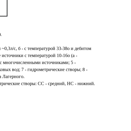
.
~0,3л/с, б - с температурой 33-38о и дебитом
е источники с температурой 10-16о (а -
 с многочисленными источниками; 5 -
овых вод; 7 - гидрометрические створы; 8 -
а Лагерного.
трические створы: СС - средний, НС - нижний.