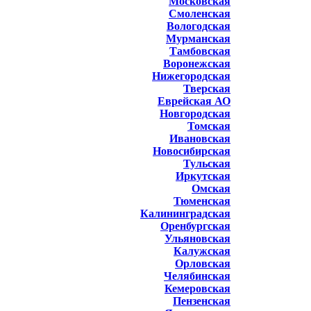
Московская
Смоленская
Вологодская
Мурманская
Тамбовская
Воронежская
Нижегородская
Тверская
Еврейская АО
Новгородская
Томская
Ивановская
Новосибирская
Тульская
Иркутская
Омская
Тюменская
Калининградская
Оренбургская
Ульяновская
Калужская
Орловская
Челябинская
Кемеровская
Пензенская