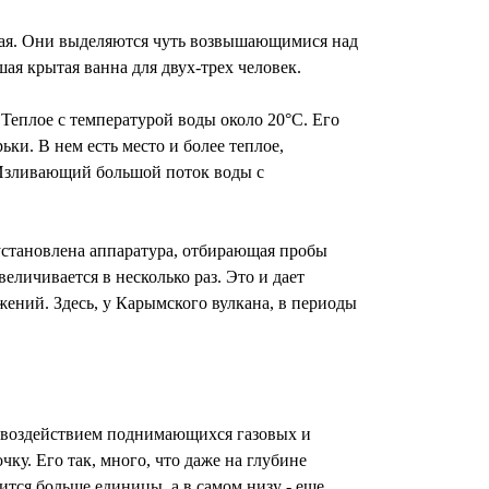
кая. Они выделяются чуть возвышающимися над
я крытая ванна для двух-трех человек.
 Теплое с температурой воды около 20°С. Его
и. В нем есть место и более теплое,
 Изливающий большой поток воды с
 установлена аппаратура, отбирающая пробы
еличивается в несколько раз. Это и дает
ений. Здесь, у Карымского вулкана, в периоды
д воздействием поднимающихся газовых и
ку. Eго так, много, что даже на глубине
ится больше единицы, а в самом низу - еще