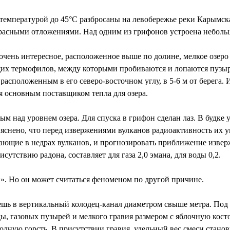
 температурой до 45°С разбросаны на левобережье реки Карымс
сными отложениями. Над одним из грифонов устроена небольша
очень интересное, расположенное выше по долине, мелкое озеро
их термофилов, между которыми пробиваются и лопаются пузырьк
сположенным в его северо-восточном углу, в 5-6 м от берега.
ся основным поставщиком тепла для озера.
ым над уровнем озера. Для спуска в грифон сделан лаз. В будке
яснено, что перед извержениями вулканов радиоактивность их ув
ающие в недрах вулканов, и прогнозировать приближение изверж
сутствию радона, составляет для газа 2,0 эмана, для воды 0,2.
. Но он может считаться феноменом по другой причине.
даешь в вертикальный колодец-канал диаметром свыше метра. По
ы, газовых пузырей и мелкого гравия размером с яблочную косточ
лную горсть. В присутствии гравия, удельный вес смеси станов