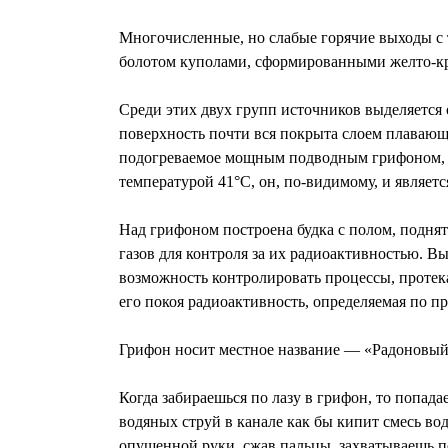
Многочисленные, но слабые горячие выходы с
болотом куполами, сформированными желто-кра
Среди этих двух групп источников выделяется 
поверхность почти вся покрыта слоем плавающ
подогреваемое мощным подводным грифоном, ра
температурой 41°С, он, по-видимому, и являет
Над грифоном построена будка с полом, поднят
газов для контроля за их радиоактивностью. Вы
возможность контролировать процессы, протек
его покоя радиоактивность, определяемая по при
Грифон носит местное название — «Радоновый»
Когда забираешься по лазу в грифон, то попа
водяных струй в канале как бы кипит смесь вод
опущенной руки, сжав пальцы, захватываешь по