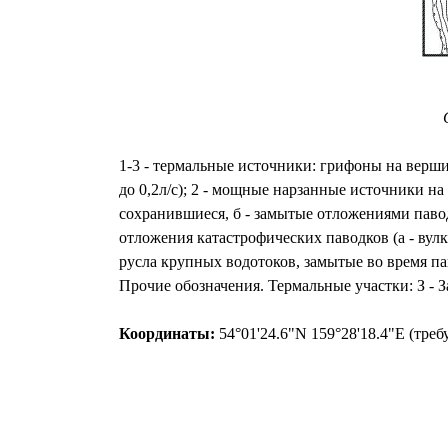
1-3 - термальные источники: грифоны на вершин
до 0,2л/с); 2 - мощные нарзанные источники на 
сохранившиеся, б - замытые отложениями паво
отложения катастрофических паводков (а - вулк
русла крупных водотоков, замытые во время пав
Прочие обозначения. Термальные участки: З -
Координаты:
54°01'24.6"N 159°28'18.4"E (тре