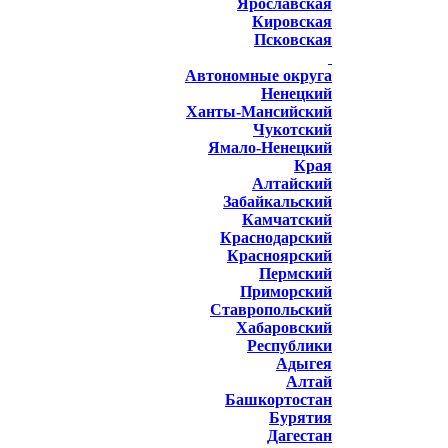
Ярославская
Кировская
Псковская
Автономные округа
Ненецкий
Ханты-Мансийский
Чукотский
Ямало-Ненецкий
Края
Алтайский
Забайкальский
Камчатский
Краснодарский
Красноярский
Пермский
Приморский
Ставропольский
Хабаровский
Республики
Адыгея
Алтай
Башкортостан
Бурятия
Дагестан