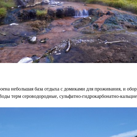
строена небольшая база отдыха с домиками для проживания, и об
. Воды терм сероводородные, сульфатно-гидрокарбонатно-кальци