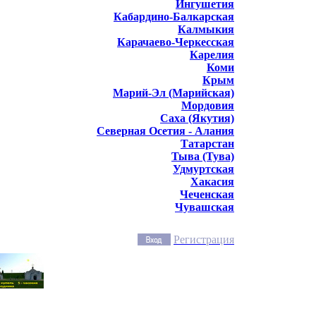
Ингушетия
Кабардино-Балкарская
Калмыкия
Карачаево-Черкесская
Карелия
Коми
Крым
Марий-Эл (Марийская)
Мордовия
Саха (Якутия)
Северная Осетия - Алания
Татарстан
Тыва (Тува)
Удмуртская
Хакасия
Чеченская
Чувашская
Регистрация