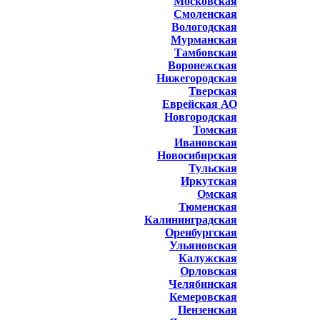
Московская
Смоленская
Вологодская
Мурманская
Тамбовская
Воронежская
Нижегородская
Тверская
Еврейская АО
Новгородская
Томская
Ивановская
Новосибирская
Тульская
Иркутская
Омская
Тюменская
Калининградская
Оренбургская
Ульяновская
Калужская
Орловская
Челябинская
Кемеровская
Пензенская