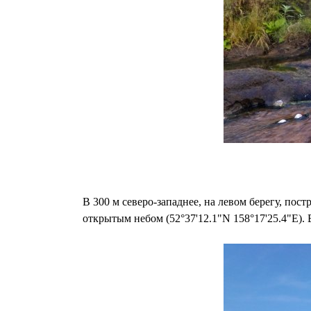
В 300 м северо-западнее, на левом берегу, по
открытым небом (52°37'12.1"N 158°17'25.4"E)