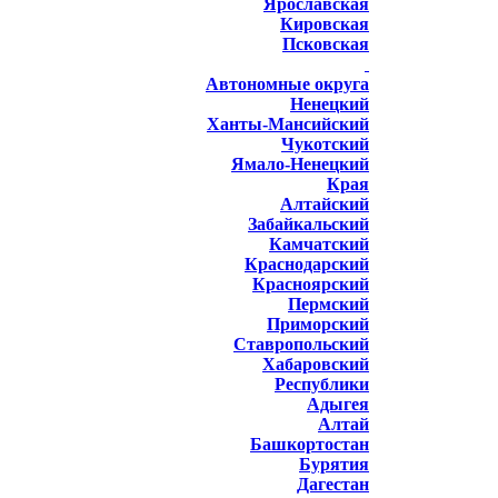
Ярославская
Кировская
Псковская
Автономные округа
Ненецкий
Ханты-Мансийский
Чукотский
Ямало-Ненецкий
Края
Алтайский
Забайкальский
Камчатский
Краснодарский
Красноярский
Пермский
Приморский
Ставропольский
Хабаровский
Республики
Адыгея
Алтай
Башкортостан
Бурятия
Дагестан