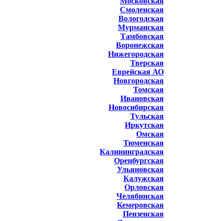
Московская
Смоленская
Вологодская
Мурманская
Тамбовская
Воронежская
Нижегородская
Тверская
Еврейская АО
Новгородская
Томская
Ивановская
Новосибирская
Тульская
Иркутская
Омская
Тюменская
Калининградская
Оренбургская
Ульяновская
Калужская
Орловская
Челябинская
Кемеровская
Пензенская