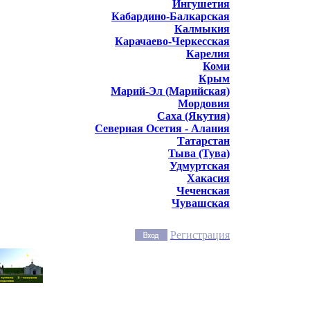
Ингушетия
Кабардино-Балкарская
Калмыкия
Карачаево-Черкесская
Карелия
Коми
Крым
Марий-Эл (Марийская)
Мордовия
Саха (Якутия)
Северная Осетия - Алания
Татарстан
Тыва (Тува)
Удмуртская
Хакасия
Чеченская
Чувашская
Регистрация