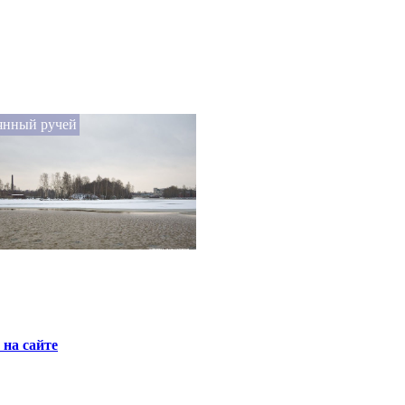
янный ручей
на сайте