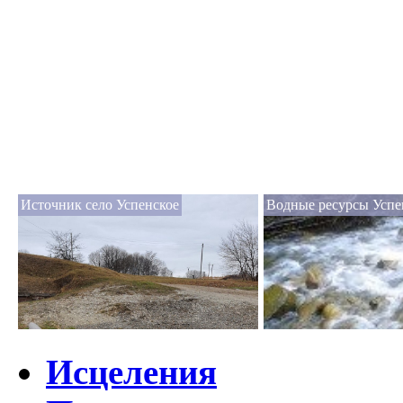
Источник село Успенское
Водные ресурсы Успе
Исцеления